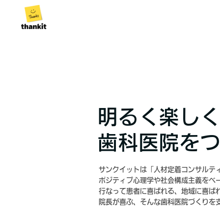
明るく楽し
歯科医院を
サンクイットは「人材定着コンサルテ
ポジティブ心理学や社会構成主義を
ベ
行なって
患者に喜ばれる、地域に喜ば
院長が喜ぶ、そんな歯科医院づくりを